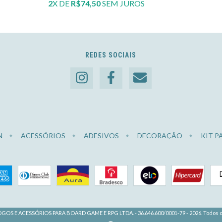
2
X DE
R$74,50
SEM JUROS
REDES SOCIAIS
N
ACESSÓRIOS
ADESIVOS
DECORAÇÃO
KIT P
GOS E ACESSÓRIOS PARA BOARD GAME E RPG LTDA. - 36.646.600/0001-79 - 2026. Todos o