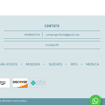
CONTATO
41988237176
contato.gorilla3d@gmail.com
Curitiba PR
ARA JOGOS
MOEDAS
SLEEVES
RPG
MÚSICA
s direitos reservados.