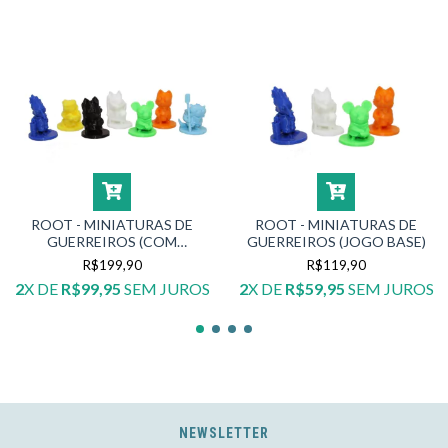
ROOT - MINIATURAS DE
ROOT - MINIATURAS DE
GUERREIROS (COM
GUERREIROS (JOGO BASE)
EXPANSÃO RIBEIRINHOS)
R$199,90
R$119,90
2
X DE
R$99,95
SEM JUROS
2
X DE
R$59,95
SEM JUROS
NEWSLETTER