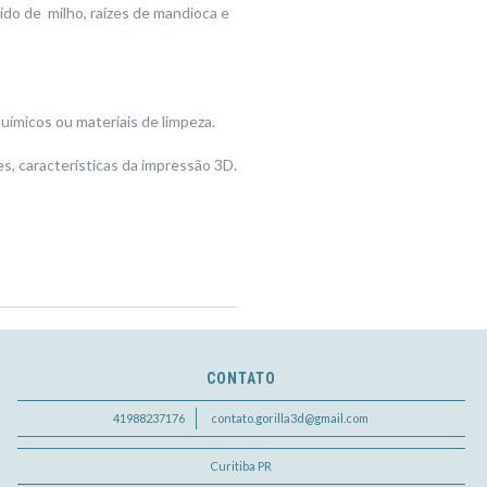
do de milho, raízes de mandioca e
ímicos ou materiais de limpeza.
, características da impressão 3D.
CONTATO
41988237176
contato.gorilla3d@gmail.com
Curitiba PR