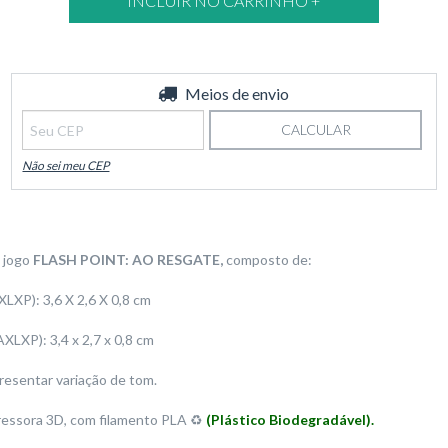
Entregas para o CEP:
Meios de envio
ALTERAR CEP
CALCULAR
Não sei meu CEP
o jogo
FLASH POINT: AO RESGATE,
composto de:
XLXP): 3,6 X 2,6 X 0,8 cm
AXLXP):
3,4 x 2,7 x 0,8 cm
resentar variação de tom.
ressora 3D, com filamento PLA ♻️
(Plástico Biodegradável).