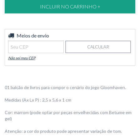
Entregas para o CEP:
Meios de envio
ALTERAR CEP
CALCULAR
Não sei meu CEP
01 balcão de livros para compor o cenário do jogo Gloomhaven.
Medidas (Ax Lx P) : 2,5 x 5,6 x 1 cm
Cor: marrom (pode optar por peças envelhecidas com Betume em
gel)
Atenção: a cor do produto pode apresentar variação de tom.