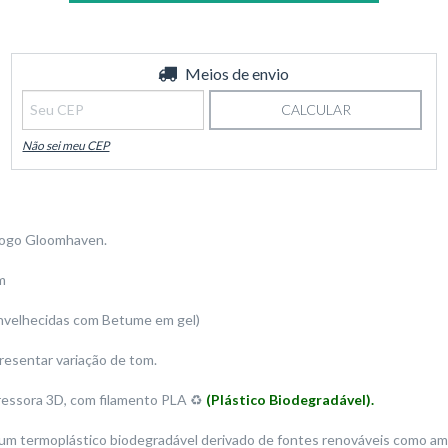
Entregas para o CEP:
Meios de envio
ALTERAR CEP
CALCULAR
Não sei meu CEP
 jogo Gloomhaven.
m
envelhecidas com Betume em gel)
resentar variação de tom.
ressora 3D, com filamento PLA ♻️
(Plástico Biodegradável).
 um termoplástico biodegradável derivado de fontes renováveis como ami