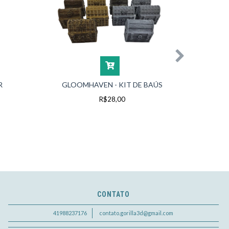
R
GLOOMHAVEN - KIT DE BAÚS
GL
R$28,00
CONTATO
41988237176
contato.gorilla3d@gmail.com