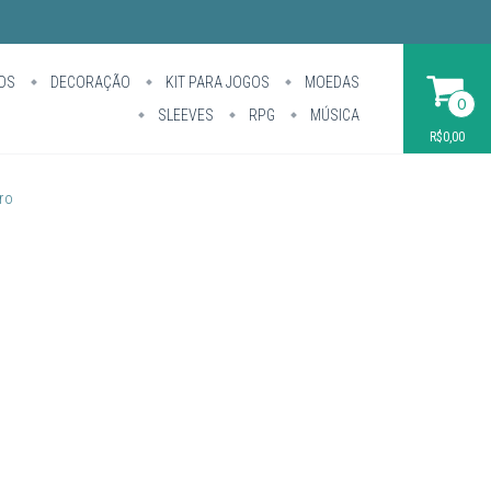
OS
DECORAÇÃO
KIT PARA JOGOS
MOEDAS
0
SLEEVES
RPG
MÚSICA
R$0,00
ro