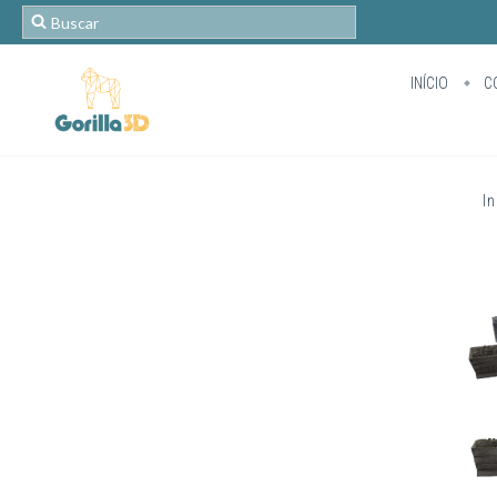
INÍCIO
C
In