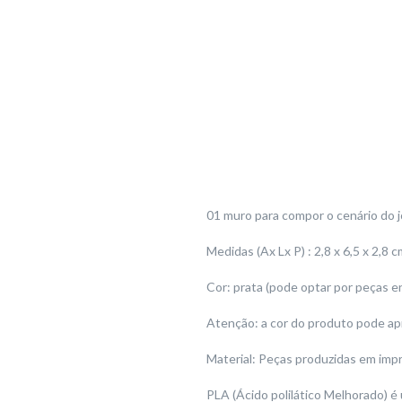
01 muro para compor o cenário do
Medidas (Ax Lx P) : 2,8 x 6,5 x 2,8 c
Cor: prata (pode optar por peças 
Atenção: a cor do produto pode ap
Material: Peças produzidas em imp
PLA (Ácido polilático Melhorado) é