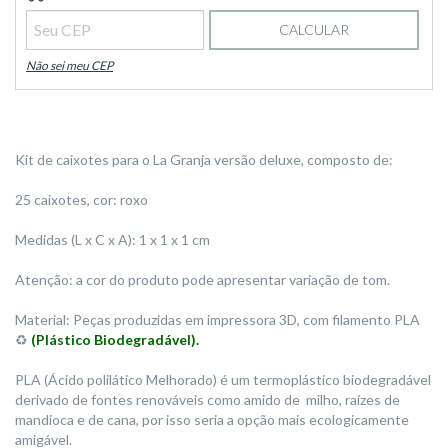
CALCULAR
Não sei meu CEP
Kit de caixotes para o La Granja versão deluxe, composto de:
25 caixotes, cor: roxo
Medidas (L x C x A): 1 x 1 x 1 cm
Atenção: a cor do produto pode apresentar variação de tom.
Material: Peças produzidas em impressora 3D, com filamento PLA
♻️
(Plástico Biodegradável).
PLA (Ácido polilático Melhorado) é um termoplástico biodegradável
derivado de fontes renováveis como amido de milho, raízes de
mandioca e de cana, por isso seria a opção mais ecologicamente
amigável.