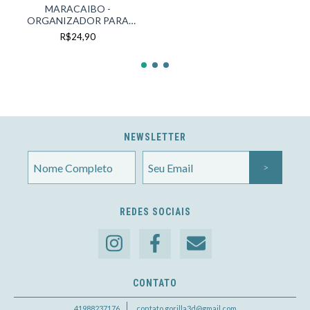
MARACAIBO -
ORGANIZADOR PARA
CUBOS
R$24,90
NEWSLETTER
REDES SOCIAIS
CONTATO
41988237176
contato.gorilla3d@gmail.com