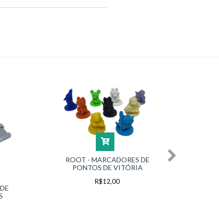
ROOT - MARCADORES DE
R
PONTOS DE VITÓRIA
E
R$12,00
 DE
S