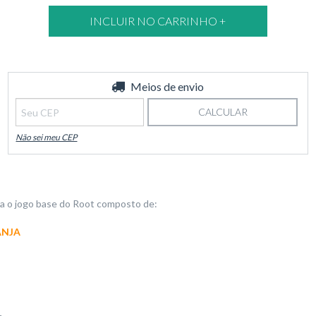
Entregas para o CEP:
Meios de envio
ALTERAR CEP
CALCULAR
Não sei meu CEP
ra o jogo base do Root composto de:
ANJA