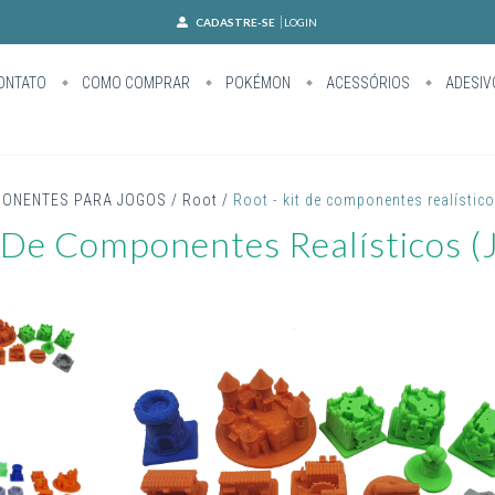
CADASTRE-SE
LOGIN
ONTATO
COMO COMPRAR
POKÉMON
ACESSÓRIOS
ADESIV
ONENTES PARA JOGOS
/
Root
/
Root - kit de componentes realístic
t De Componentes Realísticos (