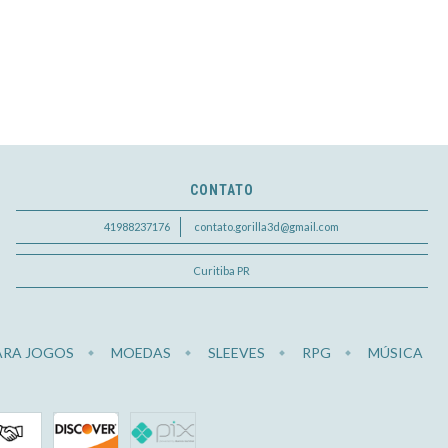
CONTATO
41988237176
contato.gorilla3d@gmail.com
Curitiba PR
ARA JOGOS
MOEDAS
SLEEVES
RPG
MÚSICA