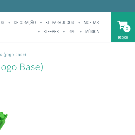
OS
DECORAÇÃO
KIT PARA JOGOS
MOEDAS
0
SLEEVES
RPG
MÚSICA
R$0,00
os (jogo base)
jogo Base)