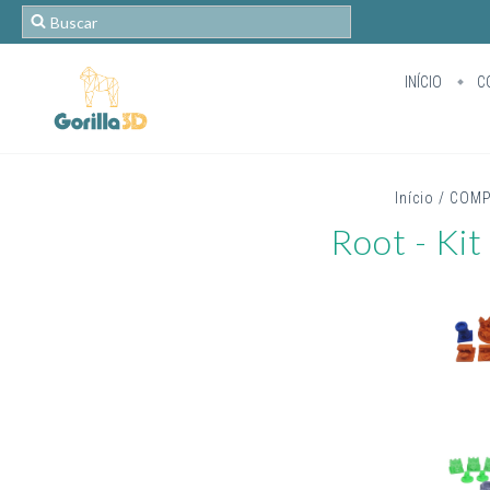
INÍCIO
C
Início
/
COMP
Root - Ki