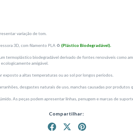
resentar variação de tom.
ressora 3D, com filamento PLA ♻️
(Plástico Biodegradável).
 um termoplástico biodegradável derivado de fontes renováveis como ami
is ecologicamente amigável.
 exposto a altas temperaturas ou ao sol por longos períodos.
arranhões, desgastes naturais de uso, manchas causadas por produtos qu
 úmido. As peças podem apresentar linhas, penugem e marcas de suportes
Compartilhar: