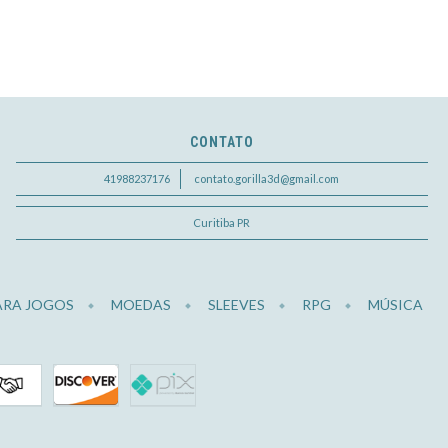
CONTATO
41988237176
contato.gorilla3d@gmail.com
Curitiba PR
ARA JOGOS
MOEDAS
SLEEVES
RPG
MÚSICA