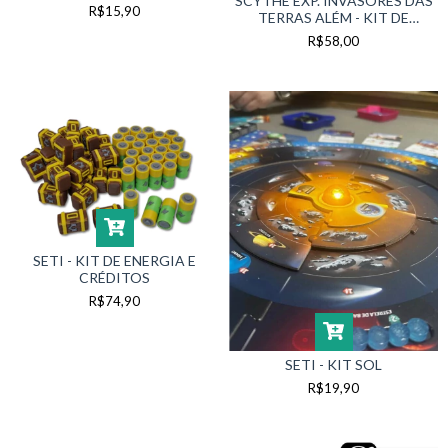
SCYTHE EXP. INVASORES DAS
ALÉM
R$15,90
TERRAS ALÉM - KIT DE
MOEDAS
R$58,00
SETI - KIT DE ENERGIA E
CRÉDITOS
R$74,90
SETI - KIT SOL
R$19,90