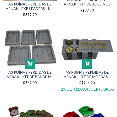
ARNAK - KIT DE ADESIVOS
AS RUÍNAS PERDIDAS DE
ARNAK - EXP. LEADERS - KIT
R$89,90
DE ADESIVOS
R$79,90
AS RUÍNAS PERDIDAS DE
AS RUÍNAS PERDIDAS DE
ARNAK - KIT DE BANDEJAS
ARNAK - KIT DE MOEDAS E
PARA O TABULEIRO DE
BÚSSOLAS
R$69,00
R$214,90
PROVISÃO
2
X DE
R$107,45
SEM JUROS