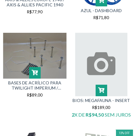
AXIS & ALLIES PACIFIC 1940
AZUL - DASHBOARD
R$77,90
R$71,80
BASES DE ACRÍLICO PARA
TWILIGHT IMPERIUM /
ECLIPSE/ ZOMBICIDE (4
R$89,00
UNIDADES)
BIOS: MEGAFAUNA - INSERT
R$189,00
2
X DE
R$94,50
SEM JUROS
13
%
OFF