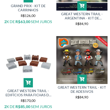
GRAND PRIX - KIT DE
CARRINHOS
GREAT WESTERN TRAIL -
R$126,00
ARGENTINA - KIT DE
2
X DE
R$63,00
SEM JUROS
ADESIVOS
R$84,90
GREAT WESTERN TRAIL - KIT
GREAT WESTERN TRAIL -
DE ADESIVOS
EDIFÍCIOS PARA FICHAS DE
R$84,90
CONSTRUÇÕES
R$170,00
2
X DE
R$85,00
SEM JUROS