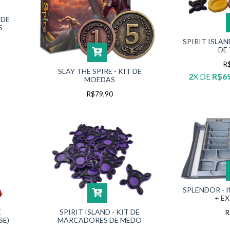
 DE
S
SPIRIT ISLA
DE
R
SLAY THE SPIRE - KIT DE
2
X DE
R$69
MOEDAS
R$79,90
SPLENDOR - 
+ E
E
SPIRIT ISLAND - KIT DE
R
SE)
MARCADORES DE MEDO