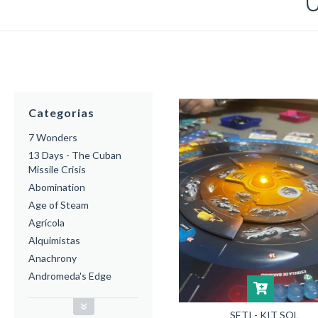
Categorias
7 Wonders
13 Days - The Cuban
Missile Crisis
Abomination
Age of Steam
Agrícola
Alquimistas
Anachrony
Andromeda's Edge
SETI - KIT SOL