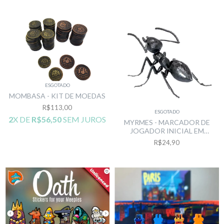
ESGOTADO
MOMBASA - KIT DE MOEDAS
R$113,00
ESGOTADO
2
X DE
R$56,50
SEM JUROS
MYRMES - MARCADOR DE
JOGADOR INICIAL EM
RESINA
R$24,90